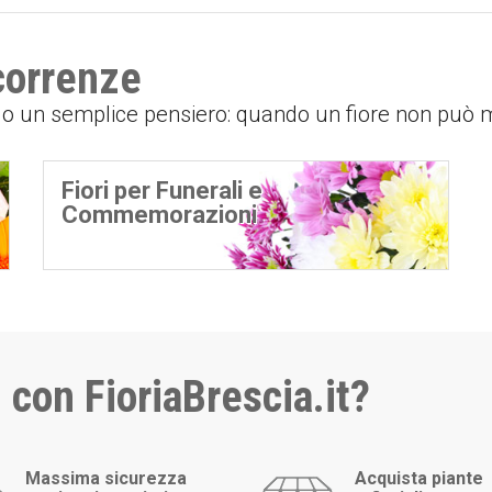
icorrenze
o o un semplice pensiero: quando un fiore non può
Fiori per Funerali e
Commemorazioni
 con FioriaBrescia.it?
Massima sicurezza
Acquista piante