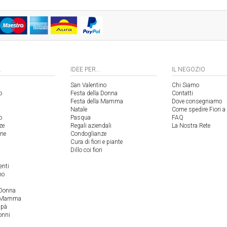
.
IDEE PER...
IL NEGOZIO
San Valentino
Chi Siamo
o
Festa della Donna
Contatti
Festa della Mamma
Dove consegniamo
Natale
Come spedire Fiori a
o
Pasqua
FAQ
ze
Regali aziendali
La Nostra Rete
one
Condoglianze
Cura di fiori e piante
Dillo coi fiori
enti
no
 Donna
a Mamma
apà
onni