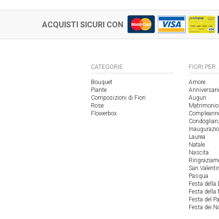
ACQUISTI SICURI CON
CATEGORIE
FIORI PER..
Bouquet
Amore
Piante
Anniversari
Composizioni di Fiori
Auguri
Rose
Matrimonio
Flowerbox
Compleann
Condoglian
Inaugurazi
Laurea
Natale
Nascita
Ringraziam
San Valenti
Pasqua
Festa della
Festa dell
Festa del P
Festa dei N